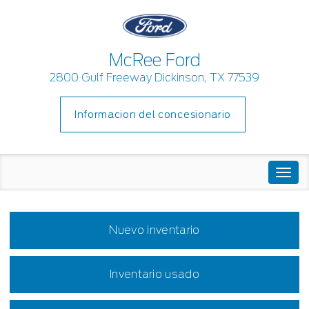
McRee Ford
2800 Gulf Freeway Dickinson, TX 77539
Informacion del concesionario
Togg
navi
Nuevo inventario
Inventario usado