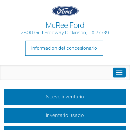
McRee Ford
2800 Gulf Freeway Dickinson, TX 77539
Informacion del concesionario
Togg
navi
Nuevo inventario
Inventario usado