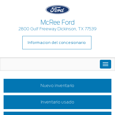
McRee Ford
2800 Gulf Freeway Dickinson, TX 77539
Informacion del concesionario
Togg
navi
Nuevo inventario
Inventario usado