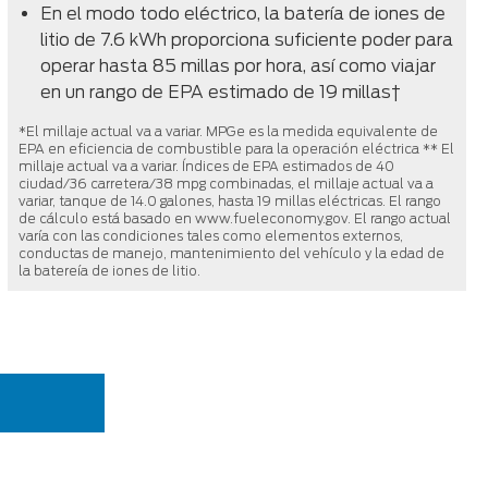
En el modo todo eléctrico, la batería de iones de
litio de 7.6 kWh proporciona suficiente poder para
operar hasta 85 millas por hora, así como viajar
en un rango de EPA estimado de 19 millas†
*El millaje actual va a variar. MPGe es la medida equivalente de
EPA en eficiencia de combustible para la operación eléctrica ** El
millaje actual va a variar. Índices de EPA estimados de 40
ciudad/36 carretera/38 mpg combinadas, el millaje actual va a
variar, tanque de 14.0 galones, hasta 19 millas eléctricas. El rango
de cálculo está basado en www.fueleconomy.gov. El rango actual
varía con las condiciones tales como elementos externos,
conductas de manejo, mantenimiento del vehículo y la edad de
la batereía de iones de litio.