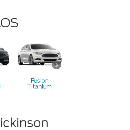
LOS
Fusion
Fusion
d
Titanium
Titanium Hybrid
ickinson