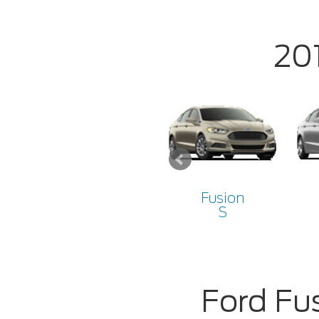
20
Fusion
S
Ford Fu