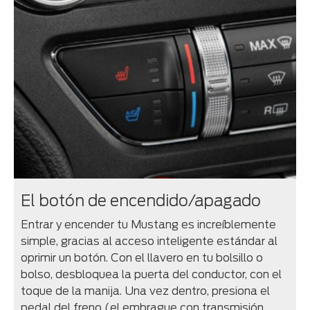
El botón de encendido/apagado
Entrar y encender tu Mustang es increíblemente
simple, gracias al acceso inteligente estándar al
oprimir un botón. Con el llavero en tu bolsillo o
bolso, desbloquea la puerta del conductor, con el
toque de la manija. Una vez dentro, presiona el
pedal del freno (el embrague con transmisión