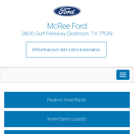
McRee Ford
2800 Gulf Freeway Dickinson, TX 77539
Informacion del concesionario
Togg
navi
Nuevo inventario
Inventario usado