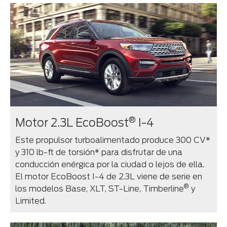
®
Motor 2.3L EcoBoost
I-4
Este propulsor turboalimentado produce 300 CV*
y 310 lb-ft de torsión* para disfrutar de una
conducción enérgica por la ciudad o lejos de ella.
El motor EcoBoost I-4 de 2.3L viene de serie en
®
los modelos Base, XLT, ST-Line, Timberline
y
Limited.