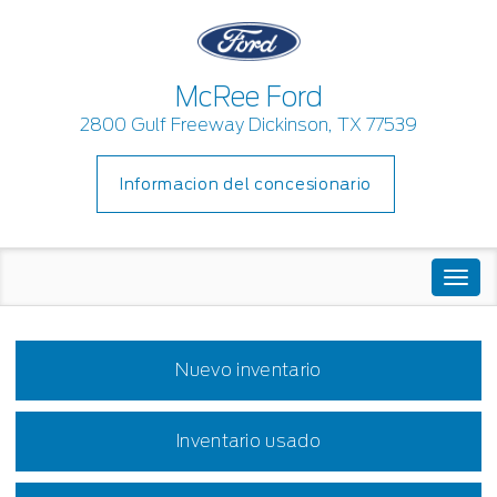
McRee Ford
2800 Gulf Freeway Dickinson, TX 77539
Informacion del concesionario
Togg
navi
Nuevo inventario
Inventario usado