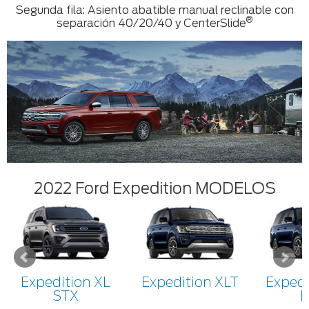
Segunda fila: Asiento abatible manual reclinable con
®
separación 40/20/40 y CenterSlide
2022 Ford Expedition MODELOS
Expedition XL
Expedition XLT
Expedi
STX