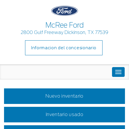
McRee Ford
2800 Gulf Freeway Dickinson, TX 77539
Informacion del concesionario
Togg
navi
Nuevo inventario
Inventario usado