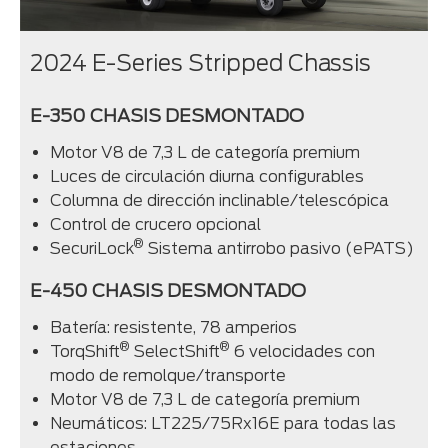
2024 E-Series Stripped Chassis
E-350 CHASIS DESMONTADO
Motor V8 de 7,3 L de categoría premium
Luces de circulación diurna configurables
Columna de dirección inclinable/telescópica
Control de crucero opcional
®
SecuriLock
Sistema antirrobo pasivo (ePATS)
E-450 CHASIS DESMONTADO
Batería: resistente, 78 amperios
®
®
TorqShift
SelectShift
6 velocidades con
modo de remolque/transporte
Motor V8 de 7,3 L de categoría premium
Neumáticos: LT225/75Rx16E para todas las
estaciones