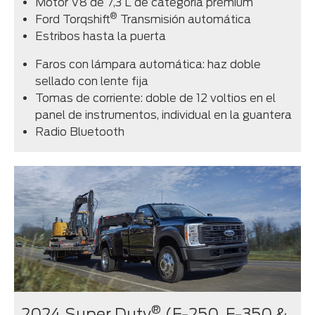
Motor V8 de 7,3 L de categoría premium
®
Ford Torqshift
Transmisión automática
Estribos hasta la puerta
Faros con lámpara automática: haz doble
sellado con lente fija
Tomas de corriente: doble de 12 voltios en el
panel de instrumentos, individual en la guantera
Radio Bluetooth
®
2024 Super Duty
(F-250, F-350 &