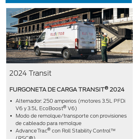
2024 Transit
®
FURGONETA DE CARGA TRANSIT
2024
Alternador: 250 amperios (motores 3.5L PFDi
®
V6 y 3.5L EcoBoost
V6)
Modo de remolque/transporte con provisiones
de cableado para remolque
®
AdvanceTrac
con Roll Stability Control™
(RSC®)